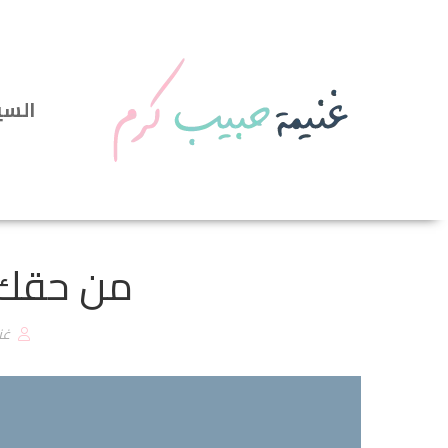
السي
من حقك أ
غن