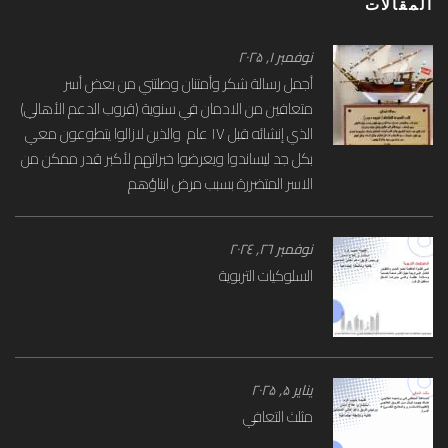
المقالات
نوفمبر ۱, ۲۰۲۵
‏أجمل رسالة شكر وأمتنان وصلتني من بعض أسر
متعافين من الادمان في سنوية (قروب الدعم الأهالي)
الذي إنشائه قبل ١٧ عام والذين لازالوا يتطوعون معي
بكل جد ليساندوا ويعرضوا خبراتهم لأكبر قدر ممكن من
الاسر المتضررة بسبب مرض ابناؤهم
نوفمبر ۲٦, ۲۰۲٤
السلوكيات التربوية
يناير ۵, ۲۰۲۵
مثلث التعافي