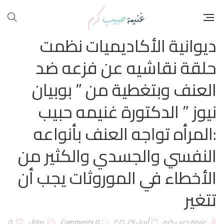
‏ديوانية الأكاديميات نظمت
حلقة نقاشيه عن فزعه ضد
العنف وبتغطية من ” بوبيان
نيوز ” الدكتورة غنيمه حبيب
:المرأه تواجه العنف بأنواعه
النفسي والجسدي والكثير من
الأخطاء في الموروثات يجب أن
تتغير
غنيمة حبيب كرم
أبريل ۲۹, ۲۰۲۱
0 Comments
مقال
0