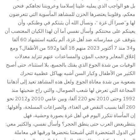
بل هو الواجب الذي يمليه علينا إسلامنا وعروبتنا تجاهكم. فنحن
معكم، وقلوبنا يعتصرها الحزن للمشاهد المأسوية التي تتعرضون
لها و”صبرا آل غزة “، ونسأل الله أن يثبتكم في وطنكم، وأن
يعينكم على محنتكم. وأسأل نفسي أما آن لهذا الكيان المغتصب أن
يتوقف عن ممارساته ضد أهل غزة، ألم يكفيه استشهاد 60 ألفا
و34 منذ 7 أكتوبر 2023 منهم 18 ألفا و592 من الأطفال؟ ومع
إغلاق المعابر وحجب المؤن والمساعدات عنهم تتزايد معدلات
الوفيات من شدة الجوع الذي يفتك بالجميع، بلا استثناء، حتى أصبح
الكثير من الأطفال وكبار السن أشبه بهياكل عظمية تتحرك
بصعوبة من شدة معاناة الجوع. ولعل هذه المشاهد تعيد إلى أذهاننا
المجاعة التي تعرض لها شعب الصومال، والتي راح ضحيتها منذ
1992 وحتى 2010 نحو 220 ألفا، وبين عامي 2010 و2012 نحو
260 ألفا بسبب النقص في الغذاء، والصراعات المسلحة، وأقولها:
إن المأساة تتكرر اليوم في أهل غزة بصورة وحشية، فهل
ينتظربعض العرب حتى ينطق الحجر؟ وأسأل نفسي، والكثير معي:
أين الدول المتحضرة التي أشبعتنا بتحضرها ورقيها في معاملة