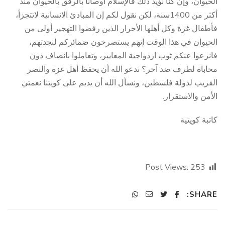
الحيوان، وإن كنا نؤيد ذلك فالإسلام أوصانا بالرفق بالحيوان منذ
أكثر من 1400سنة، لكن نقول لكم إن المبادئ الانسانية لاتتجزأ،
فأطفال غزة وكل أهلها الأحرار الذين رفضوا التهجير أولى من
الحيوان في هذا الوقت إنهم يستصرخون ضمائركم لنجدتهم،
فانزعوا عنكم ثوب ازدواجية المعايير، وتعاملوا بانصاف دون
محاباة لطرف ضد آخر؟ ندعو الله أن يحفظ أهل غزة والنصر
القريب لدولة فلسطين، ونسأل الله أن يديم على كويتنا نعمتي
الأمن والاستقرار.
كاتبة كويتية
Post Views:
253
SHARE: