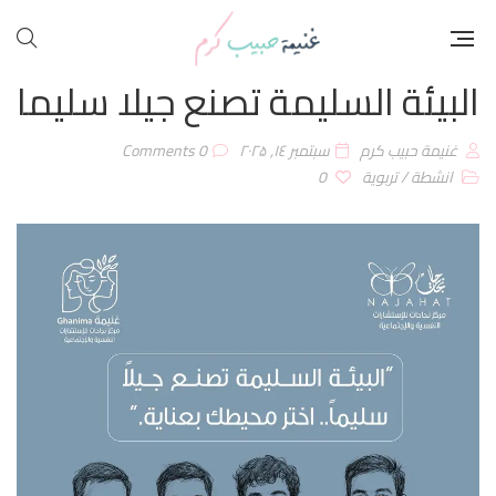
البيئة السليمة تصنع جيلا سليما
غنيمة حبيب كرم
سبتمبر ۱٤, ۲۰۲۵
0 Comments
انشطة
/
تربوية
0