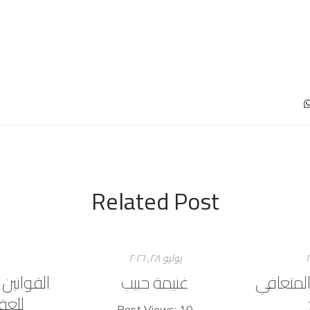
Related Post
يوليو ۲۸, ۲۰۲٦
المتعافي
غنيمة حبيب
القوانين
للعق