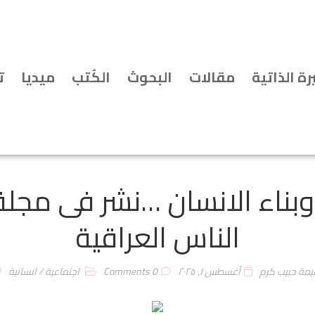
رة الذاتية
مقالات
البحوث
الكُتب
ميديا
ت
وبناء الانسان …نشر فى مج
الناس العراقية
يمة حبيب كرم
أغسطس ۱, ۲۰۲۵
0 Comments
اجتماعية
/
انسانية