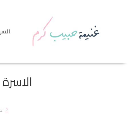
السي
الاسرة 
غن