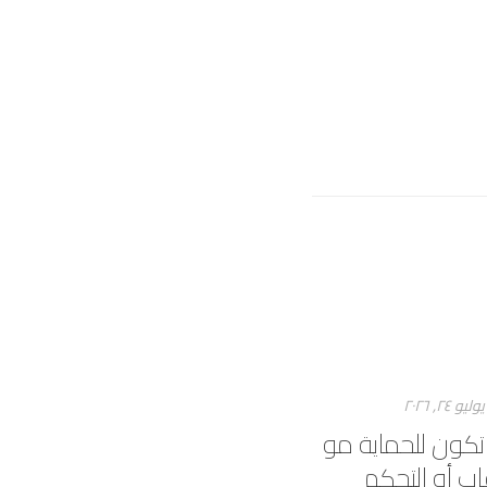
يوليو ۲٤, ۲۰۲٦
 تكون للحماية مو
اب أو التحكم