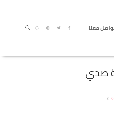
واصل معنا
لة صدي
0