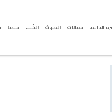
رة الذاتية
مقالات
البحوث
الكُتب
ميديا
ت