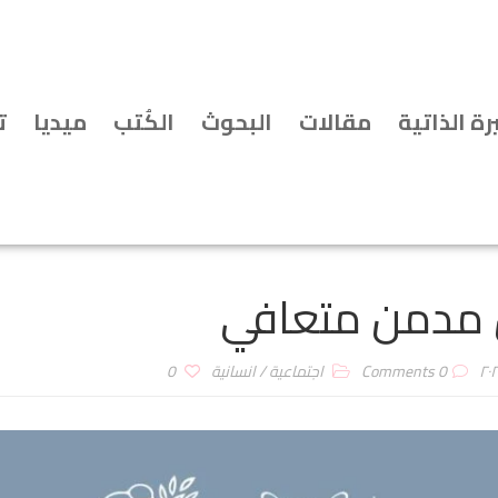
رة الذاتية
مقالات
البحوث
الكُتب
ميديا
ت
 مدمن متعافي
0 Comments
اجتماعية
/
انسانية
0