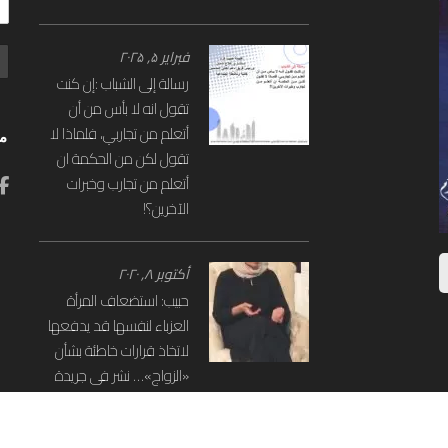
فبراير ۵, ۲۰۲۵
رسالة إلى الشباب :إن كنت
تقول انه لا بأس من أن
أتعلم من تجاربي، فلماذا لا
مو
تقول لكن من الحكمة ان
أتعلم من تجارب وخبرات
الآخرين؟!
أكتوبر ۸, ۲۰۲۰
حبيب: استضعاف المرأة
العزباء لنفسها قد يدفعها
لاتخاذ قرارات خاطئة بشأن
«الزواج»… نشر فى جريدة
الانباء بتاريخ 2017/8/6