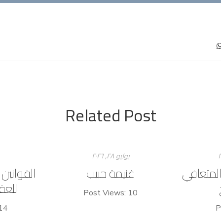
Related Post
يوليو ۲۸, ۲۰۲٦
المتعافي
غنيمة حبيب
القوانين
للعق
Post Views: 10
14
P