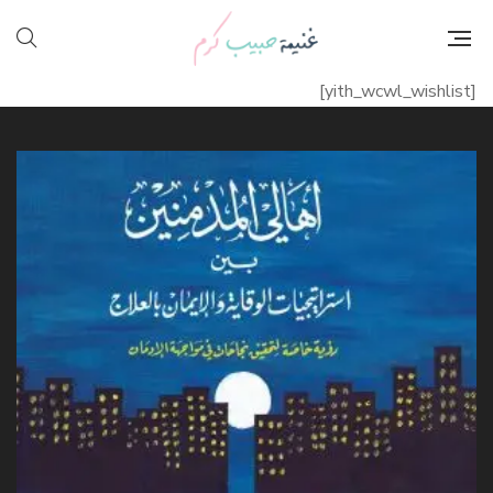
[yith_wcwl_wishlist]