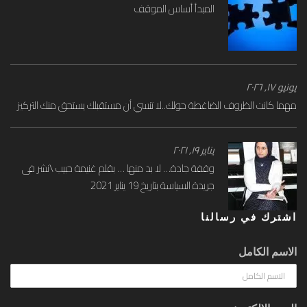
المبدأ أساس الموقف
يونيو ۱۷, ۲۰۲٦
مهما كانت الظروف الضاغطة حولك..لا تنسي أن مستقبلك يستحق منك التركيز
يناير ۱۹, ۲۰۲۱
وقفة جادة… لا بد منها … بقلم غنيمة حبيب \نشر فى
جريدة السياسة بتاريخ 19 يناير 2021
اشترك في رسالنا
الاسم الكامل