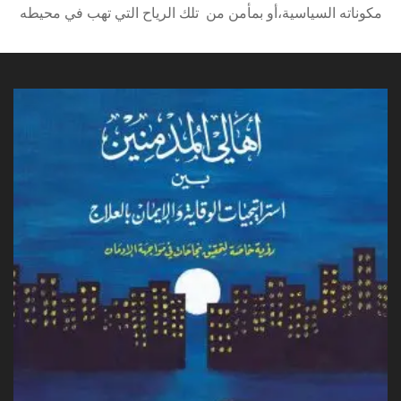
مكوناته السياسية،أو بمأمن من تلك الرياح التي تهب في محيطه
القريب، ولكن ذلك يتوقف على وجود الرغبة الحقيقية عند أفراد
ذلك المجتمع بالتغيير، ومدى تقبلهم للنظام السياسي
القائم، والشباب منهم بشكل خاص، نظرا لدورهم الذي كان واضحا
في إحداث التغيير في ثورات الربيع العربي التي حصلت […]